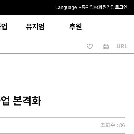
Language
뮤지엄숍
회원가입
로그인
사업
뮤지엄
후원
URL
사업 본격화
조회수 : 86