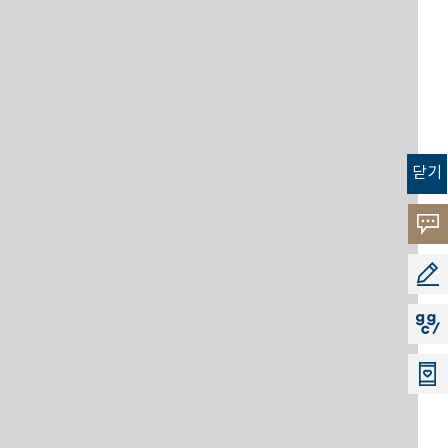
닫기
고객
소리
공모
지지