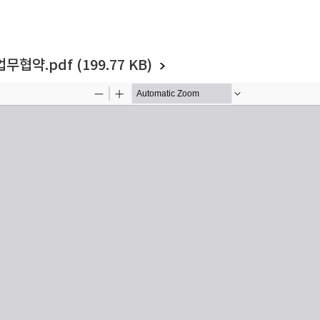
.pdf (199.77 KB)