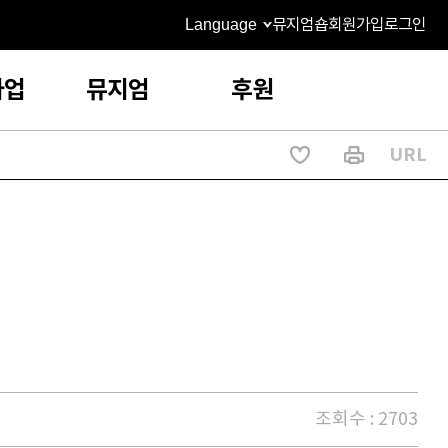
Language
뮤지엄숍
회원가입
로그인
사업
뮤지엄
후원
URL
조회수 : 2703