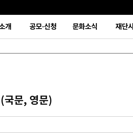
소개
공모·신청
문화소식
재단
(국문, 영문)