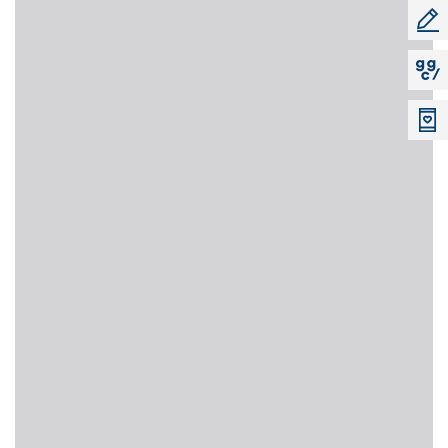
소리
공모지
지지씨