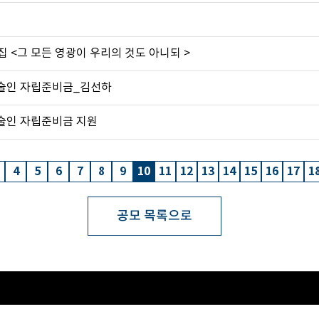
 집 <그 모든 영광이 우리의 것도 아니되 >
술인 자립준비금_김선하
술인 자립준비금 지원
4
5
6
7
8
9
10
11
12
13
14
15
16
17
1
공모 목록으로