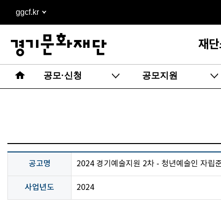
본문
ggcf.kr
바로가기
재단
공모·신청
공모지원
공고명
2024 경기예술지원 2차 - 청년예술인 자립
사업년도
2024