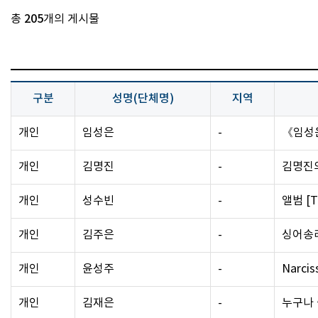
총
205
개의 게시물
구분
성명(단체명)
지역
개인
임성은
-
《임성은
개인
김명진
-
김명진의
개인
성수빈
-
앨범 [
개인
김주은
-
싱어송라
개인
윤성주
-
Narcis
개인
김재은
-
누구나 