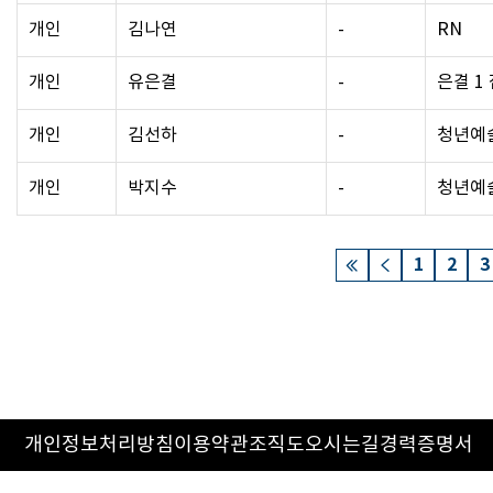
개인
김나연
-
RN
개인
유은결
-
은결 1
개인
김선하
-
청년예
개인
박지수
-
청년예
1
2
3
개인정보처리방침
이용약관
조직도
오시는길
경력증명서