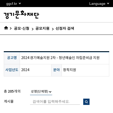
본문
ggcf.kr
Language
바로가기
공모·신청
공모지원
선정자 검색
공고명
2024 경기예술지원 2차 - 청년예술인 자립준비금 지원
사업년도
분야
2024
창작지원
205
총
개의
게시물