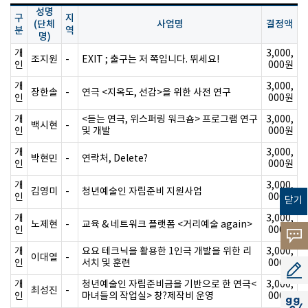
성명
구
지
(단체
사업명
결정액
분
역
명)
개
3,000,
조지원
-
EXIT ; 출구는 저 쪽입니다. 뛰세요!
인
000원
개
3,000,
장한솔
-
연극 <지옥도, 선감>을 위한 사전 연구
인
000원
개
<듣는 연극, 위스퍼링 워크숍> 프로그램 연구
3,000,
백시현
-
인
및 개발
000원
개
3,000,
박현민
-
연락처, Delete?
인
000원
개
3,000,
김영미
-
청년예술인 자립준비 지원사업
인
000원
닫기
개
3,000,
노제현
-
교육 & 네트워크 플랫폼 <거리예술 again>
인
000원
고객의
개
요요 테크닉을 활용한 1인극 개발을 위한 리
3,000,
이대열
-
소리
인
서치 및 훈련
000원
공모지
개
청년예술인 자립준비금을 기반으로 한 연극<
3,000,
최성진
-
인
마녀들의 작업실> 창?제작비 운영
000원
지지씨