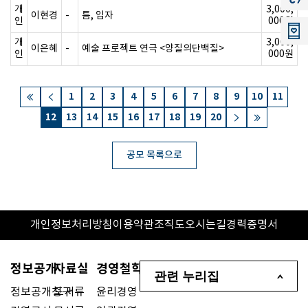
개
3,000,
이현경
-
틈, 입자
인
000원
개
3,000,
이은혜
-
예술 프로젝트 연극 <양질의단백질>
인
000원
1
2
3
4
5
6
7
8
9
10
11
12
13
14
15
16
17
18
19
20
공모 목록으로
개인정보처리방침
이용약관
조직도
오시는길
경력증명서
정보공개
자료실
경영철학
관련 누리집
정보공개청구
도서류
윤리경영