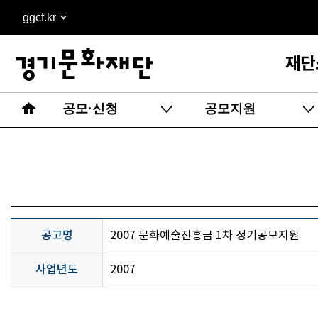
본문
ggcf.kr
바로가기
재단
공모·신청
공모지원
공고명
2007 문화예술진흥금 1차 정기공모지원
사업년도
2007