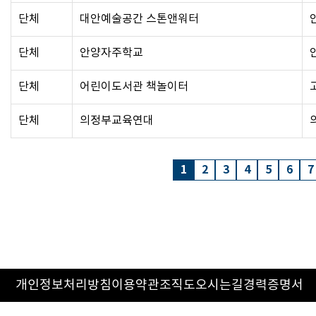
단체
대안예술공간 스톤앤워터
단체
안양자주학교
단체
어린이도서관 책놀이터
단체
의정부교육연대
1
2
3
4
5
6
7
개인정보처리방침
이용약관
조직도
오시는길
경력증명서