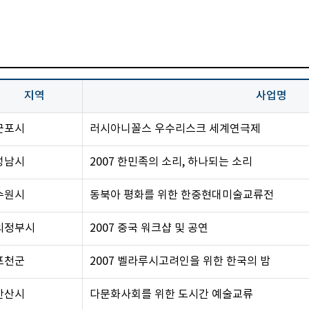
지역
사업명
군포시
러시아니꼴스 우수리스크 세계연극제
성남시
2007 한민족의 소리, 하나되는 소리
수원시
동북아 평화를 위한 한중현대미술교류전
의정부시
2007 중국 워크샵 및 공연
포천군
2007 벨라루시고려인을 위한 한국의 밤
안산시
다문화사회를 위한 도시간 예술교류