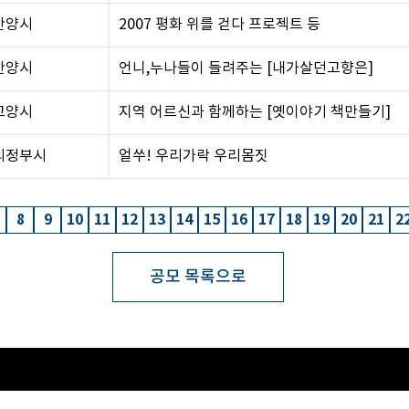
안양시
2007 평화 위를 걷다 프로젝트 등
안양시
언니,누나들이 들려주는 [내가살던고향은]
고양시
지역 어르신과 함께하는 [옛이야기 책만들기]
의정부시
얼쑤! 우리가락 우리몸짓
8
9
10
11
12
13
14
15
16
17
18
19
20
21
2
공모 목록으로