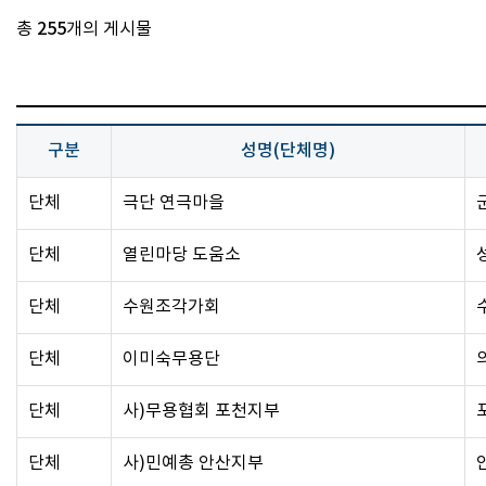
총
255
개의 게시물
구분
성명(단체명)
단체
극단 연극마을
단체
열린마당 도움소
단체
수원조각가회
단체
이미숙무용단
단체
사)무용협회 포천지부
단체
사)민예총 안산지부