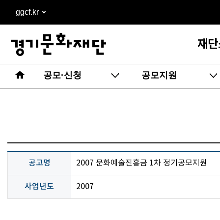
본문
ggcf.kr
바로가기
재단
공모·신청
공모지원
공고명
2007 문화예술진흥금 1차 정기공모지원
사업년도
2007