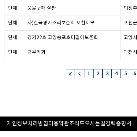
단체
풍물굿패 살판
의정
단체
사)한국경기소리보존회 포천지부
포천
단체
경기22호 고양송포호미걸이보존회
고양
단체
금우악회
과천
1
2
3
4
5
6
개인정보처리방침
이용약관
조직도
오시는길
경력증명서