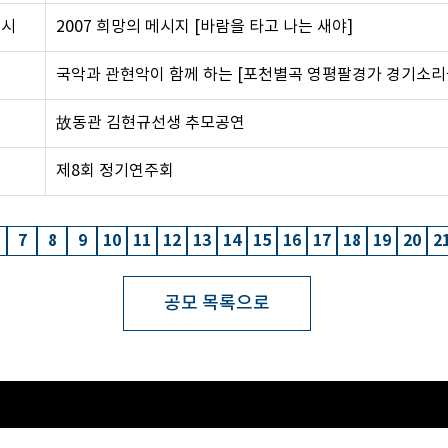
부시
2007 희망의 메시지 [바람을 타고 나는 새야]
군
국악과 관현악이 함께 하는 [포천별곡 영평팔경가 경기소리
시
故동관 김현규선생 추모공연
시
제8회 정기연주회
7
8
9
10
11
12
13
14
15
16
17
18
19
20
2
공모 목록으로