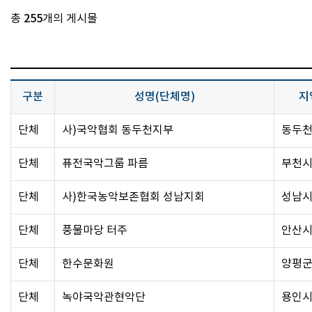
총
255
개의 게시물
구분
성명(단체명)
지
단체
사)국악협회 동두천지부
동두
단체
퓨전국악그룹 파름
부천
단체
사)한국농악보존협회 성남지회
성남
단체
풍물마당 터주
안산
단체
한수문화원
양평
단체
녹야국악관현악단
용인