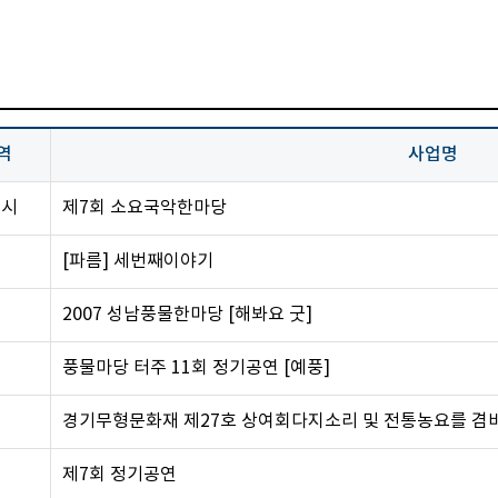
역
사업명
천시
제7회 소요국악한마당
시
[파름] 세번째이야기
시
2007 성남풍물한마당 [해봐요 굿]
시
풍물마당 터주 11회 정기공연 [예풍]
군
경기무형문화재 제27호 상여회다지소리 및 전통농요를 겸비
시
제7회 정기공연