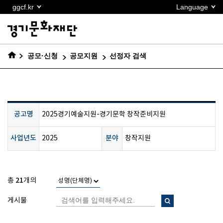
본문
ggcf.kr
Language
바로가기
공모·신청
공모지원
선정자 검색
공고명
2025경기예술지원-경기문학 창작준비지원
사업년도
분야
2025
창작지원
21
총
개의
게시물