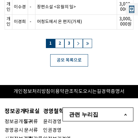
개
3,000,
이수경
-
장편소설 <유월의 일>
인
000원
개
3,000,
이경희
-
어청도에서 온 편지(가제)
인
000원
1
2
3
공모 목록으로
개인정보처리방침
이용약관
조직도
오시는길
경력증명서
정보공개
자료실
경영철학
관련 누리집
정보공개청구
도서류
윤리경영
경영공시
문서류
인권경영