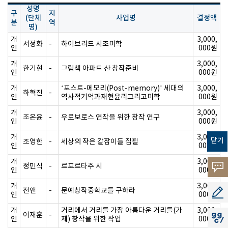
성명
구
지
(단체
사업명
결정액
분
역
명)
개
3,000,
서정화
-
하이브리드 시조미학
인
000원
개
3,000,
한기현
-
그림책 아파트 산 창작준비
인
000원
개
‘포스트-메모리(Post-memory)’ 세대의
3,000,
하혁진
-
인
역사적기억과재현윤리그리고미학
000원
개
3,000,
조온윤
-
우로보로스 연작을 위한 창작 연구
인
000원
개
3,000,
닫기
조영한
-
세상의 작은 칼잡이들 집필
인
000원
개
3,000,
정민식
-
르포르타주 시
고객의
인
000원
개
3,000,
소리
전앤
-
문예창작중학교를 구하라
공모지
인
000원
개
거리에서 거리를 가장 아름다운 거리를(가
3,000,
이재훈
-
지지씨
인
제) 창작을 위한 작업
000원