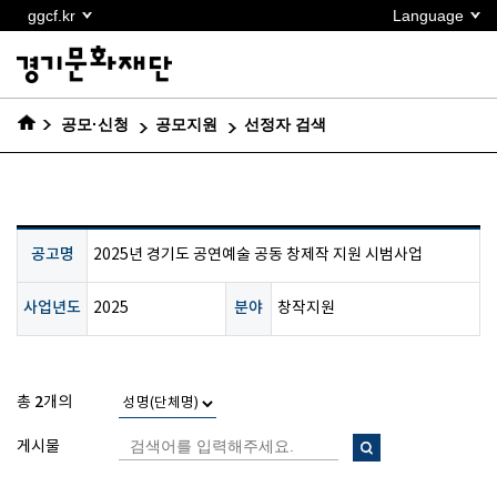
본문
ggcf.kr
Language
바로가기
공모·신청
공모지원
선정자 검색
공고명
2025년 경기도 공연예술 공동 창제작 지원 시범사업
사업년도
분야
2025
창작지원
2
총
개의
게시물