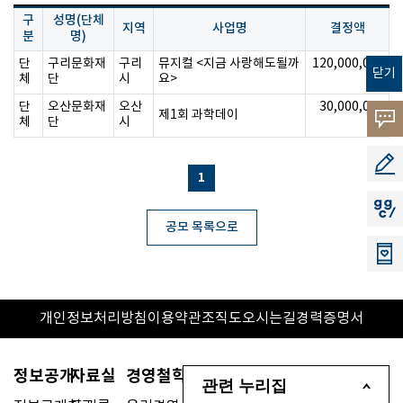
구
성명(단체
지역
사업명
결정액
분
명)
단
구리문화재
구리
뮤지컬 <지금 사랑해도될까
120,000,000
닫기
체
단
시
요>
원
단
오산문화재
오산
30,000,000
제1회 과학데이
고객의
체
단
시
원
소리
공모지
1
지지씨
공모 목록으로
개인정보처리방침
이용약관
조직도
오시는길
경력증명서
정보공개
자료실
경영철학
관련 누리집