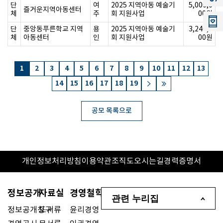
단
여
2025 지역아동 예술기
5,000,0
즐거운지역아동센터
체
주
회 지원사업
00원
단
중앙동푸른학교 지역
용
2025 지역아동 예술기
3,240,0
체
아동센터
인
회 지원사업
00원
1
2
3
4
5
6
7
8
9
10
11
12
13
14
15
16
17
18
19
공모 목록으로
개인정보처리방침
이용약관
조직도
오시는길
경력증명서
정보공개
자료실
경영철학
관련 누리집
정보공개청구
도서류
윤리경영