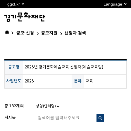
본문
ggcf.kr
Language
바로가기
공모·신청
공모지원
선정자 검색
공고명
2025년 경기문화예술교육 선정자(예술교육팀)
사업년도
분야
2025
교육
182
총
개의
게시물