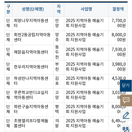
구
지
성명(단체명)
사업명
결정액
분
역
단
희망나무지역아동센
안
2025 지역아동 예술기
7,700,0
체
터
양
회 지원사업
00원
단
회천2동공립지역아동
양
2025 지역아동 예술기
8,000,0
체
센터
주
회 지원사업
00원
동
단
2025 지역아동 예술기
7,930,0
해맑음지역아동센터
두
체
회 지원사업
00원
천
단
부
2025 지역아동 예술기
3,980,0
한우리지역아동센터
체
천
회 지원사업
00원
단
하성만나지역아동센
김
2025 지역아동 예술기
4,530,0
체
터
포
회 지원사업
00원
닫기
단
푸른학교반디교실지
고
2025 지역아동 예술기
3,010,0
체
역아동센터
양
회 지원사업
00원
고객의
단
파란구슬지역아동센
평
2025 지역아동 예술기
8,000,0
체
터
택
회 지원사업
00원
소리
공모지
단
초평엘리프다함께돌
의
2025 지역아동 예술기
6,490,0
체
봄센터
왕
회 지원사업
00원
지지씨