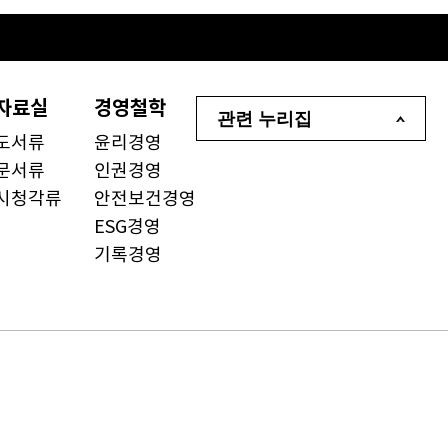
자료실
경영철학
관련 누리집
도서류
윤리경영
문서류
인권경영
시청각류
안전보건경영
ESG경영
기록경영