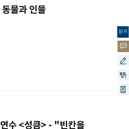
 동물과 인물
닫기
고객
소리
공모
지지
연수 <성큼> - "빈칸을