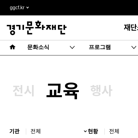
본문
ggcf.kr
바로가기
재단
문화소식
프로그램
교육
전시
행사
기관
현황