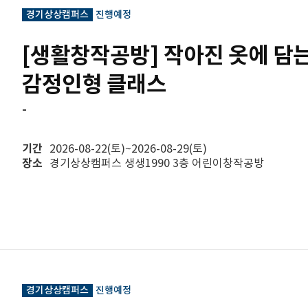
경기상상캠퍼스
진행예정
[생활창작공방] 작아진 옷에 담는
감정인형 클래스
-
기간
2026-08-22(토)~2026-08-29(토)
장소
경기상상캠퍼스 생생1990 3층 어린이창작공방
경기상상캠퍼스
진행예정