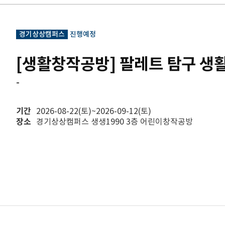
경기상상캠퍼스
진행예정
[생활창작공방] 팔레트 탐구 생
-
기간
2026-08-22(토)~2026-09-12(토)
장소
경기상상캠퍼스 생생1990 3층 어린이창작공방