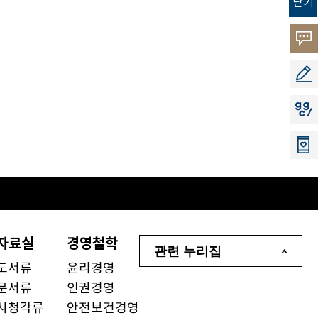
닫기
고객
소리
공모
지지
자료실
경영철학
관련 누리집
도서류
윤리경영
문서류
인권경영
시청각류
안전보건경영