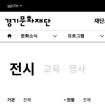
본문
ggcf.kr
바로가기
재단
문화소식
프로그램
전시
교육
행사
기관
현황