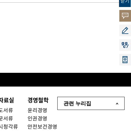
닫기
고객
소리
공모
지지
자료실
경영철학
관련 누리집
도서류
윤리경영
문서류
인권경영
시청각류
안전보건경영