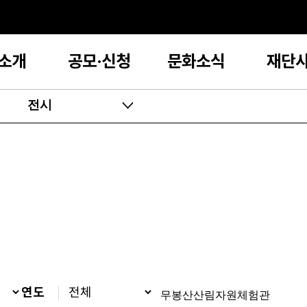
소개
공모·신청
문화소식
재단
전시
연도