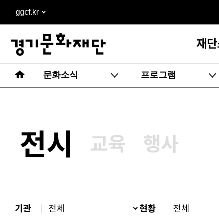
본문
ggcf.kr
바로가기
재단
문화소식
프로그램
전시
교육
행사
기관
현황