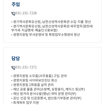
주임
031-231-7226
• 경기역사문화유산원, 남한산성역사문화관 수입·지출·정산
• 경기역사문화유산원, 남한산성역사문화관 세무업무(원천세·
부가세·지급명세·예술인고용보험)
• 경영지원팀 부서운영비 및 특정업무수행경비 정산
담당
031-231-7271
• 경영지원팀 소모품(사무용품) 구입·관리
• 경영지원팀 사이버보안진단 회신
• 경영지원팀 1회용품 실적 관리
• 재단 공용 물품 관리(쇼핑백, 상장용지, 케이스 등)(부)
• 재단 원거리 문서수발(행낭) 위탁 운영 관리(부)
• 공인·인감 및 인감증명서, 법인등기부등본 관리(부)
• 회계파트 업무 지원