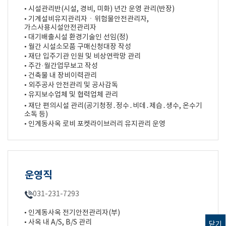
• 시설관리반(시설, 경비, 미화) 년간 운영 관리(반장)
• 기계설비유지관리자ㆍ위험물안전관리자,
가스사용시설안전관리자
• 대기배출시설 환경기술인 선임(정)
• 월간 시설소모품 구매신청대장 작성
• 재단 입주기관 인원 및 비상연락망 관리
• 주간·월간업무보고 작성
• 건축물 내 장비이력관리
• 외주공사 안전관리 및 공사감독
• 유지보수업체 및 협력업체 관리
• 재단 편의시설 관리(공기청정․정수․비데․제습․생수, 온수기
소독 등)
• 인계동사옥 로비 포켓라이브러리 유지관리 운영
운영직
031-231-7293
• 인계동사옥 전기안전관리자(부)
• 사옥 내 A/S, B/S 관리
닫기