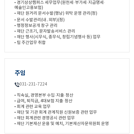
• 경기상상캠퍼스 세무업무(원천세·부가세·지급명세·
예술인고용보험)
• 재단 원거리 문서수발(행낭) 위탁 운영 관리(정)
• 문서 수발관리(내․외부)(정)
• 행정정보공개 창구 관리
• 재단 근조기, 문자발송서비스 관리
• 재단 행사(시무식, 종무식, 창립기념행사 등) 업무
• 팀 주간업무 취합
주임
031-231-7224
• 직속실, 경영본부 수입·지출·정산
• 급여, 퇴직금, 4대보험 지출·정산
• 회계 관련 교육 업무
• 재단 및 기관 회계 관계직원 신원보증 관련 업무
• 재단 회계관련 경영공시 관련 업무
• 재단 기본재산 운용 및 예치, 기본재산자문위원회 운영