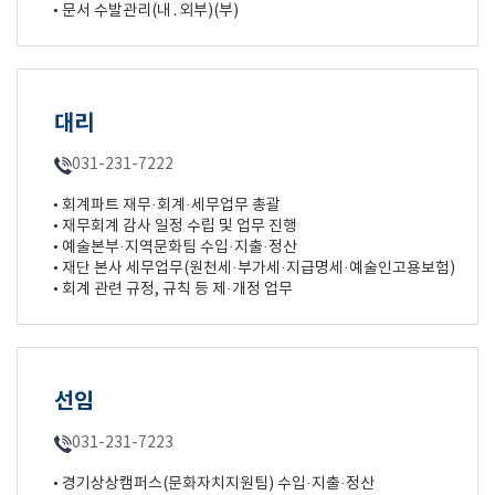
• 문서 수발관리(내․외부)(부)
대리
031-231-7222
• 회계파트 재무·회계·세무업무 총괄
• 재무회계 감사 일정 수립 및 업무 진행
• 예술본부·지역문화팀 수입·지출·정산
• 재단 본사 세무업무(원천세·부가세·지급명세·예술인고용보험)
• 회계 관련 규정, 규칙 등 제·개정 업무
선임
031-231-7223
• 경기상상캠퍼스(문화자치지원팀) 수입·지출·정산