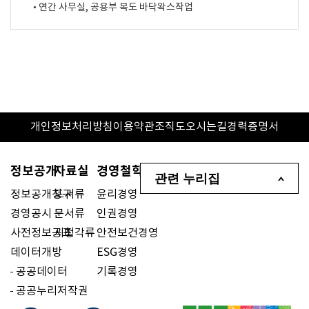
• 연간 사무실, 공용부 복도 바닥왁스작업
개인정보처리방침
이용약관
조직도
오시는길
경력증명서
정보공개
자료실
경영철학
관련 누리집
정보공개청구
도서류
윤리경영
경영공시
문서류
인권경영
사전정보공표
시청각류
안전보건경영
데이터개방
ESG경영
공공데이터
기록경영
공공누리저작권