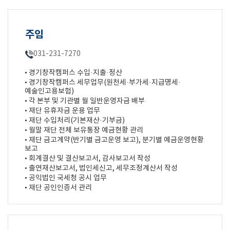
주임
031-231-7270
• 경기창작캠퍼스 수입·지출·정산
• 경기창작캠퍼스 세무업무(원천세·부가세·지급명세·
예술인고용보험)
• 각 본부 및 기관별 월 일반운영자금 배부
• 재단 유휴자금 운용 업무
• 재단 수입처리(기본재산·기부금)
• 월말 재단 전체 보유통장 예금현황 관리
• 재단 금고계약(반기별 금고운영 보고), 분기별 예금운영현황
보고
• 회계결산 및 결산보고서, 감사보고서 작성
• 출연재산보고서, 법인세신고, 세무조정계산서 작성
• 공익법인 국세청 공시 업무
• 재단 공인인증서 관리