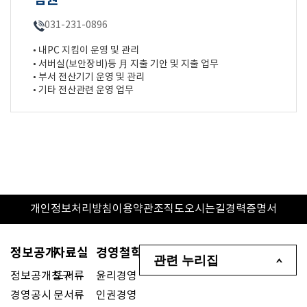
팀원
031-231-0896
• 내PC 지킴이 운영 및 관리
• 서버실(보안장비)등 月 지출 기안 및 지출 업무
• 부서 전산기기 운영 및 관리
• 기타 전산관련 운영 업무
개인정보처리방침
이용약관
조직도
오시는길
경력증명서
정보공개
자료실
경영철학
관련 누리집
정보공개청구
도서류
윤리경영
경영공시
문서류
인권경영