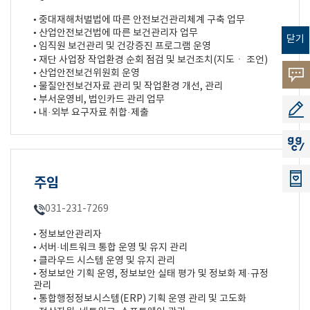
• 중대재해처벌법에 따른 안전보건관리체계 구축 업무
• 산업안전보건법에 따른 보건관리자 업무
닫기
• 임직원 보건관리 및 건강증진 프로그램 운영
• 재단 사업장 작업환경 순회 점검 및 보건조치(지도ㆍ 조언)
• 산업안전보건위원회 운영
고객의
• 물질안전보건자료 관리 및 작업환경 개선, 관리
• 부서운영비, 법인카드 관리 업무
소리
공모지
• 내·외부 요구자료 취합·제출
지지씨
주임
031-231-7269
• 정보보안관리자
• 서버·네트워크 통합 운영 및 유지 관리
• 클라우드 시스템 운영 및 유지 관리
• 정보보안 기획 운영, 정보보안 실태 평가 및 정보화 제·규정
관리
• 통합행정정보시스템(ERP) 기획 운영 관리 및 고도화