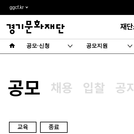
본문
ggcf.kr
바로가기
재단
공모·신청
공모지원
공모
채용
입찰
공
교육
종료