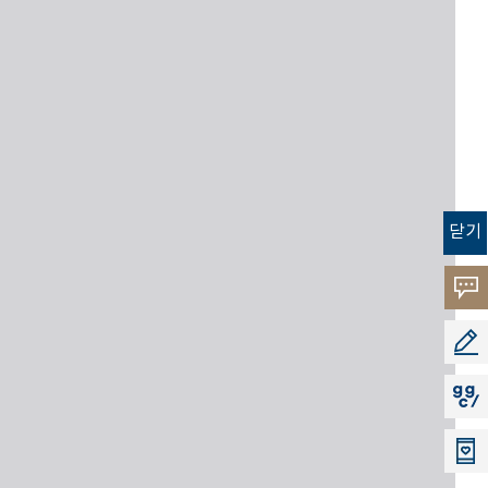
닫기
고객
소리
공모
지지