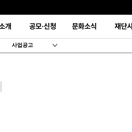
소개
공모·신청
문화소식
재단
사업공고
지