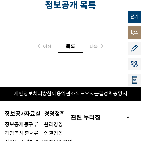
정보공개 목록
닫기
고객의
소리
목록
이전
다음
공모지
지지씨
개인정보처리방침
이용약관
조직도
오시는길
경력증명서
정보공개
자료실
경영철학
관련 누리집
정보공개청구
도서류
윤리경영
경영공시
문서류
인권경영