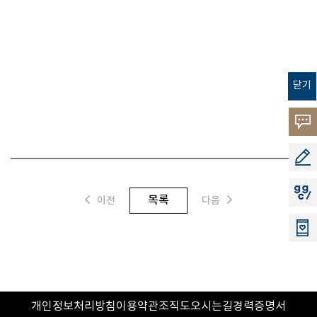
닫기
고객의
소리
공모지
지지씨
목록
이전
다음
개인정보처리방침
이용약관
조직도
오시는길
경력증명서