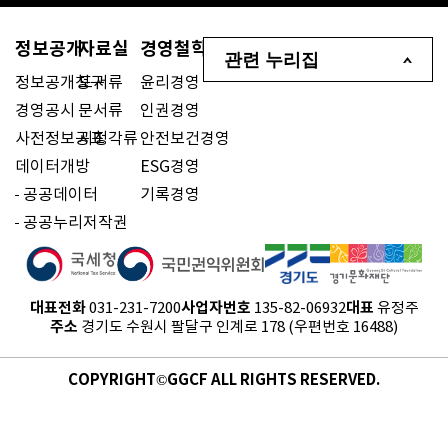
정보공개
자료실
경영철학
관련 누리집
정보공개청구
도서류
윤리경영
경영공시
문서류
인권경영
사전정보공표
시청각류
안전보건경영
데이터개방
ESG경영
공공데이터
기록경영
공공누리저작권
대표전화
사업자번호
대표
031-231-7200
135-82-06932
유정주
주소
경기도 수원시 팔달구 인계로 178 (우편번호 16488)
COPYRIGHT©GGCF ALL RIGHTS RESERVED.