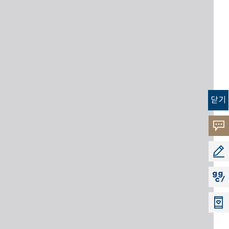
닫기
고객
소리
공모
지지