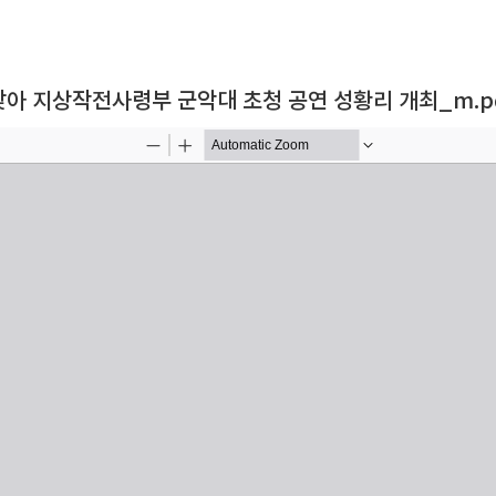
 지상작전사령부 군악대 초청 공연 성황리 개최_m.pdf (