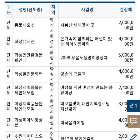
구
지
성명(단체명)
사업명
결정액
분
역
화
단
2,000,0
풍물패오수
성
서봉산 새해맞이 굿
체
00원
시
화
단
온가족이 함께하는 해설이 있
4,000,0
화성뮤지션
성
체
는 피아노음악회
00원
시
화
단
화성연안환경문
5,000,0
성
2008 우음도생명희망당제
체
화연대
00원
시
화
단
4,000,0
화성열린문화터
성
양손에 떡들고
체
00원
시
화
단
화성지역풍물단
여성을 위한 여성이 만드는 풍
2,400,0
성
체
체연대모임
류마당
00원
시
화
단
화성지역풍물단
대보름맞이 태안지역경로당
3,000,0
닫기
성
체
체연대모임
지신밟기
00원
시
화
단
화성피아노앙상
4,000,0
고객의
성
미국음악여행
체
블
00원
시
수
소리
단
수원레이디스오
2,000,0
공모지
원
제17회 정기연주회