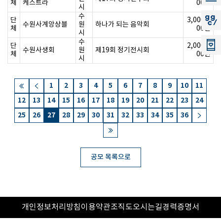
체
케스트라
00원
시
수
단
3,000,0
지지씨
수원사계앙상블
원
하나가 되는 음악회
체
00원
시
수
단
2,000,0
수원사생회
원
제19회 정기전시회
체
00원
시
1
2
3
4
5
6
7
8
9
10
11
12
13
14
15
16
17
18
19
20
21
22
23
24
25
26
27
28
29
30
31
32
33
34
35
36
공모 목록으로
개인정보처리방침
이용약관
조직도
오시는길
경력증명서