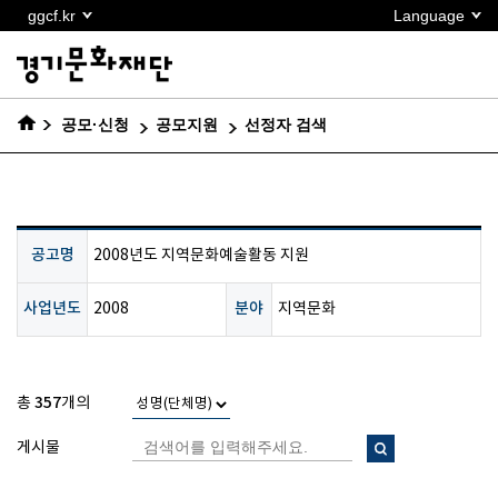
본문
ggcf.kr
Language
바로가기
공모·신청
공모지원
선정자 검색
공고명
2008년도 지역문화예술활동 지원
사업년도
분야
2008
지역문화
357
총
개의
게시물