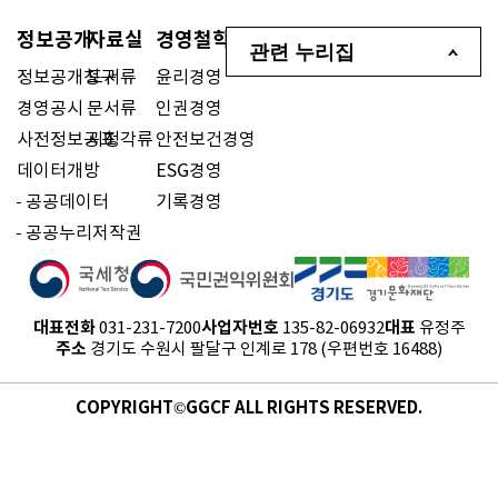
정보공개
자료실
경영철학
관련 누리집
정보공개청구
도서류
윤리경영
경영공시
문서류
인권경영
사전정보공표
시청각류
안전보건경영
데이터개방
ESG경영
공공데이터
기록경영
공공누리저작권
대표전화
사업자번호
대표
031-231-7200
135-82-06932
유정주
주소
경기도 수원시 팔달구 인계로 178 (우편번호 16488)
COPYRIGHT©GGCF ALL RIGHTS RESERVED.