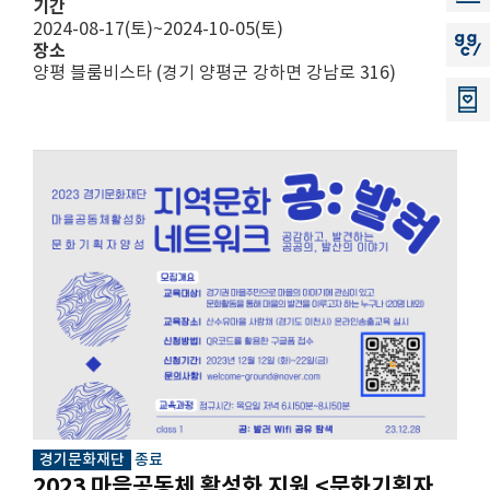
기간
2024-08-17(토)~2024-10-05(토)
지지씨
장소
양평 블룸비스타 (경기 양평군 강하면 강남로 316)
경기문화재단
종료
2023 마을공동체 활성화 지원 <문화기획자