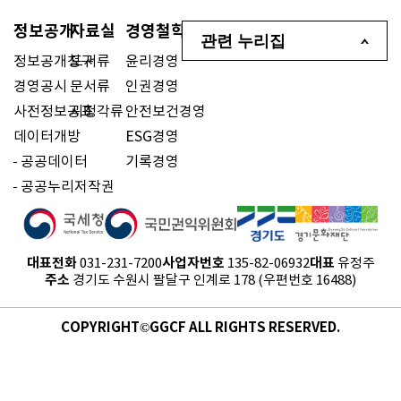
정보공개
자료실
경영철학
관련 누리집
정보공개청구
도서류
윤리경영
경영공시
문서류
인권경영
사전정보공표
시청각류
안전보건경영
데이터개방
ESG경영
공공데이터
기록경영
공공누리저작권
대표전화
사업자번호
대표
031-231-7200
135-82-06932
유정주
주소
경기도 수원시 팔달구 인계로 178 (우편번호 16488)
COPYRIGHT©GGCF ALL RIGHTS RESERVED.