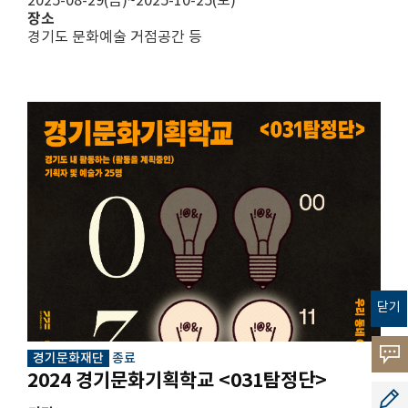
2025-08-29(금)~2025-10-25(토)
장소
경기도 문화예술 거점공간 등
닫기
고객의
경기문화재단
종료
2024 경기문화기획학교 <031탐정단>
소리
공모지