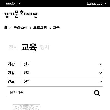
본문
ggcf.kr
Language
바로가기
문화소식
프로그램
교육
교육
전시
행사
기관
현황
연도