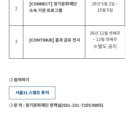
[CONNECT]
경기문화재단
26
년
5
월
2
일
~
2
소속 기관 프로그램
10
월
5
일
26년 11월 셋째주
~ 12월 첫째주
[CONTINUE]
결과 공유 전시
3
※별도 공지
❍ 참여하기
서클31 스탬프 투어
❍ 문 의
:
경기문화재단 정책실
(031-231-7255/0855)