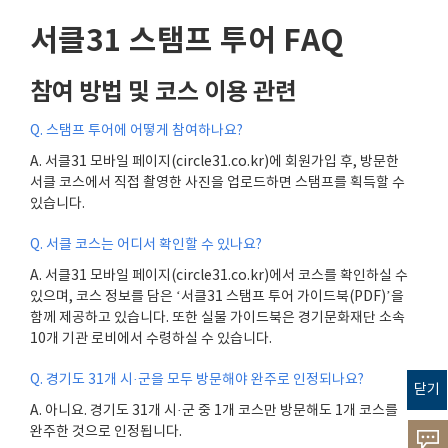
서클31 스탬프 투어 FAQ
참여 방법 및 코스 이용 관련
Q.
스탬프 투어에 어떻게 참여하나요
?
A.
서클
31
모바일 페이지
(circle31.co.kr)
에 회원가입 후
,
방문한
서클 코스에서 직접 촬영한 사진을 업로드하면 스탬프를 획득할 수
있습니다
.
Q.
서클 코스는 어디서 확인할 수 있나요
?
A.
서클
31
모바일 페이지
(circle31.co.kr)
에서 코스를 확인하실 수
있으며
,
코스 정보를 담은
‘
서클
31
스탬프 투어 가이드북
(PDF)’
을
함께 제공하고 있습니다
.
또한 실물 가이드북은 경기문화재단 소속
10
개 기관 로비에서 수령하실 수 있습니다
.
Q.
경기도
31
개 시
·
군을 모두 방문해야 완주로 인정되나요
?
닫기
A.
아니요
.
경기도
31
개 시
·
군 중
1
개 코스만 방문해도
1
개 코스를
완주한 것으로 인정됩니다
.
고객의