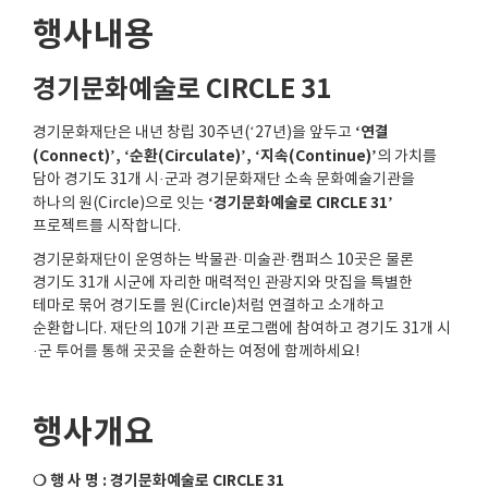
행사내용
경기문화예술로 CIRCLE 31
‘
연결
경기문화재단은 내년 창립
30
주년
(‘27
년
)
을 앞두고
(Connect)’, ‘
순환
(Circulate)’, ‘
지속
(Continue)’
의 가치를
담아 경기도
31
개 시
·
군과 경기문화재단 소속 문화예술기관을
‘
경기문화예술로
CIRCLE 31’
하나의 원
(Circle)
으로 잇는
프로젝트를 시작합니다
.
경기문화재단이 운영하는 박물관
·
미술관
·
캠퍼스
10
곳은 물론
경기도
31
개 시군에 자리한 매력적인 관광지와 맛집을 특별한
테마로 묶어 경기도를 원
(Circle)
처럼 연결하고 소개하고
순환합니다
.
재단의
10
개 기관 프로그램에 참여하고 경기도
31
개 시
·
군 투어를 통해 곳곳을 순환하는 여정에 함께하세요
!
행사개요
❍ 행 사 명
:
경기문화예술로
CIRCLE 31