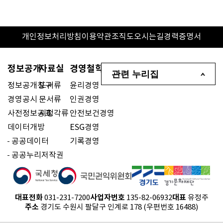
개인정보처리방침
이용약관
조직도
오시는길
경력증명서
정보공개
자료실
경영철학
관련 누리집
정보공개청구
도서류
윤리경영
경영공시
문서류
인권경영
사전정보공표
시청각류
안전보건경영
데이터개방
ESG경영
공공데이터
기록경영
공공누리저작권
대표전화
사업자번호
대표
031-231-7200
135-82-06932
유정주
주소
경기도 수원시 팔달구 인계로 178 (우편번호 16488)