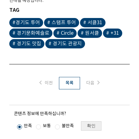
안내될 예정입니다
.
TAG
#경기도 투어
# 스탬프 투어
# 서클31
# 경기문화예술로
# Circle
# 원서클
# +31
# 경기도 맛집
# 경기도 관광지
이전
목록
다음
콘텐츠 정보에 만족하십니까?
확인
만족
보통
불만족