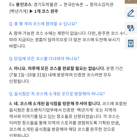
용인코스
Ex.
:
경기도박물관 → 한국민속촌 → 정미소김치관
소리
▶
1
개 코스 완주
(
백년가게
)
공모지
Q.
총 몇 개의 코스에 참여할 수 있나요
?
지지씨
A.
참여 가능한 코스 수에는 제한이 없습니다
.
다만
,
완주한 코스 수에
따라 지급되는 경품이 달라지므로 더 많은 코스에 도전해 보시기
바랍니다
.
Q.
당일에 모든 코스를 다녀와야 하나요
?
아니요
.
하루에 모든 코스를 완료할 필요는 없습니다
.
A.
운영 기간
(7
월
1
일
~10
월
31
일
)
내에 방문하여 인증한 코스라면 모두
인정됩니다
.
Q.
음식점은 꼭 코스에 소개된 곳으로 방문해야 하나요
?
네
.
코스에 소개된 음식점을 방문해 주셔야 합니다
.
A.
코스에 포함된
음식점은 중소벤처기업부에서 인증한
‘
백년가게
’
또는 지역의
역사와 이야기를 담고 있는 장소들로 선정되었습니다
.
각 코스는
이러한 장소들을 통해 지역의 스토리를 경험하도록 기획된 만큼
,
코스에 소개된 음식점을 방문해야 해당 코스를 완주한 것으로
인정됩니다
.