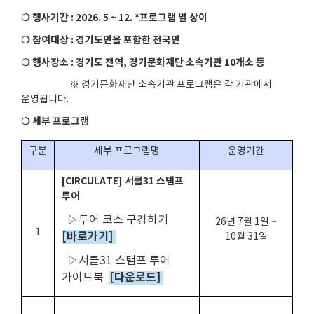
❍ 행사기간
: 2026. 5 ~ 12. *
프로그램 별 상이
❍ 참여대상
:
경기도민을 포함한 전국민
❍ 행사장소
:
경기도 전역
,
경기문화재단 소속기관
10
개소 등
※ 경기문화재단 소속기관 프로그램은 각 기관에서
운영됩니다
.
❍ 세부 프로그램
구분
세부 프로그램명
운영기간
[CIRCULATE]
서클
31
스탬프
투어
▷투어 코스 구경하기
26
년
7
월
1
일
~
1
[바로가기]
10
월
31
일
▷서클
31
스탬프 투어
[다운로드]
가이드북