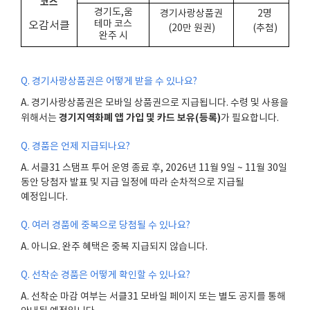
코스
경기도,움
경기사랑상품권
2명
테마 코스
오감서클
(20만 원권)
(추첨)
완주 시
Q.
경기사랑상품권은 어떻게 받을 수 있나요
?
A.
경기사랑상품권은 모바일 상품권으로 지급됩니다
.
수령 및 사용을
경기지역화폐 앱 가입 및 카드 보유
(
등록
)
위해서는
가 필요합니다
.
Q.
경품은 언제 지급되나요
?
A.
서클
31
스탬프 투어 운영 종료 후
, 2026
년
11
월
9
일
~ 11
월
30
일
동안 당첨자 발표 및 지급 일정에 따라 순차적으로 지급될
예정입니다
.
Q.
여러 경품에 중복으로 당첨될 수 있나요
?
A.
아니요
.
완주 혜택은 중복 지급되지 않습니다
.
Q.
선착순 경품은 어떻게 확인할 수 있나요
?
A.
선착순 마감 여부는 서클
31
모바일 페이지 또는 별도 공지를 통해