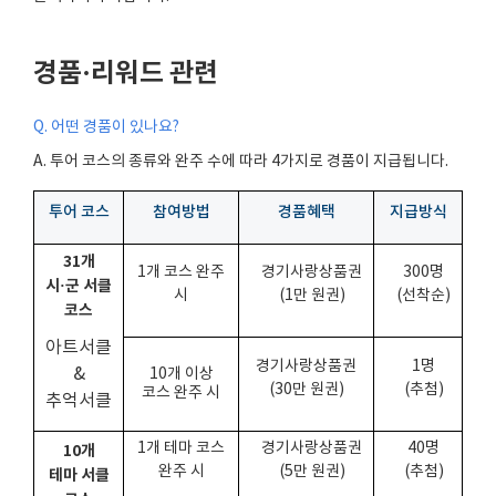
경품
·
리워드 관련
Q.
어떤 경품이 있나요
?
A.
투어 코스의 종류와 완주 수에 따라
4
가지로 경품이 지급됩니다
.
투어 코스
참여방법
경품혜택
지급방식
31개
1개 코스 완주
경기사랑상품권
300명
시·군 서클
시
(1만 원권)
(선착순)
코스
아트서클
경기사랑상품권
1명
&
10개 이상
(30만 원권)
(추첨)
코스 완주 시
추억서클
1개 테마 코스
경기사랑상품권
40명
10개
완주 시
(5만 원권)
(추첨)
테마 서클