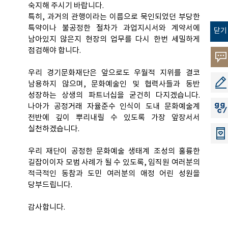
숙지해 주시기 바랍니다.
특히, 과거의 관행이라는 이름으로 묵인되었던 부당한
특약이나 불공정한 절차가 과업지시서와 계약서에
닫기
남아있지 않은지 현장의 업무를 다시 한번 세밀하게
점검해야 합니다.
고객
우리 경기문화재단은 앞으로도 우월적 지위를 결코
소리
공모
남용하지 않으며, 문화예술인 및 협력사들과 동반
성장하는 상생의 파트너십을 굳건히 다지겠습니다.
나아가 공정거래 자율준수 인식이 도내 문화예술계
지지
전반에 깊이 뿌리내릴 수 있도록 가장 앞장서서
실천하겠습니다.
우리 재단이 공정한 문화예술 생태계 조성의 훌륭한
길잡이이자 모범 사례가 될 수 있도록, 임직원 여러분의
적극적인 동참과 도민 여러분의 애정 어린 성원을
당부드립니다.
감사합니다.