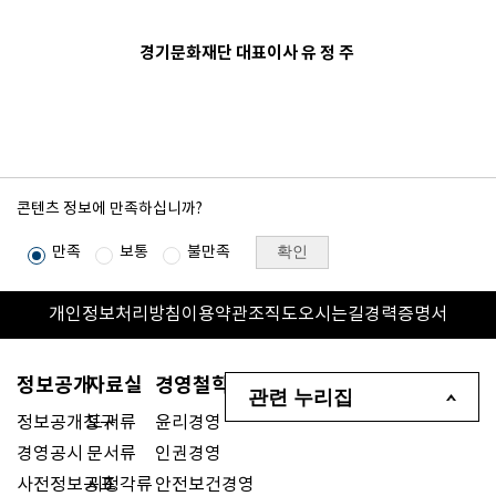
경기문화재단 대표이사 유 정 주
콘텐츠 정보에 만족하십니까?
확인
만족
보통
불만족
개인정보처리방침
이용약관
조직도
오시는길
경력증명서
정보공개
자료실
경영철학
관련 누리집
정보공개청구
도서류
윤리경영
경영공시
문서류
인권경영
사전정보공표
시청각류
안전보건경영