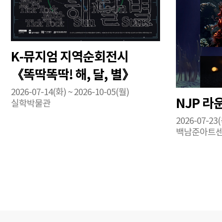
K-뮤지엄 지역순회전시
《똑딱똑딱! 해, 달, 별》
2026-07-14(화) ~ 2026-10-05(월)
NJP 라
실학박물관
2026-07-23(
백남준아트