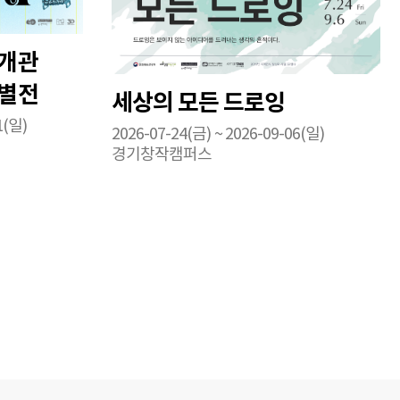
 개관
특별전
세상의 모든 드로잉
서》
1(일)
2026-07-24(금) ~ 2026-09-06(일)
경기창작캠퍼스