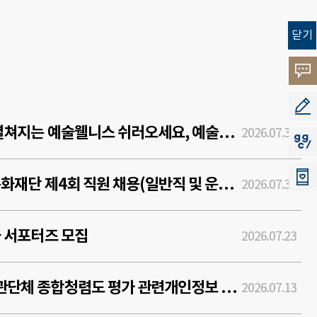
닫기
고객
소리
공모
2026 숲에서 펼쳐지는 예술웰니스 쉬러오세요, 예술의 숲
2026.07.31
지지
2026년 경기문화재단 제4회 직원 채용(일반직 및 운영직) 공고
2026.07.30
화 서포터즈 모집
2026.07.23
경기도 공직유관단체 종합청렴도 평가 관련개인정보 제3자 제공사항 알림 공고
2026.07.13