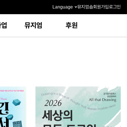
Language
뮤지엄숍
회원가입
로그인
사업
뮤지엄
후원