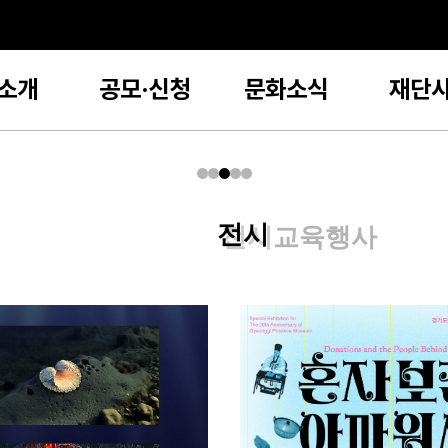
소개
공모·신청
문화소식
재단
전시
교육
행사