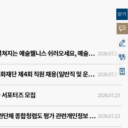
닫기
고객
소리
공모
2026 숲에서 펼쳐지는 예술웰니스 쉬러오세요, 예술의 숲
2026.07.31
지지
2026년 경기문화재단 제4회 직원 채용(일반직 및 운영직) 공고
2026.07.30
화 서포터즈 모집
2026.07.23
경기도 공직유관단체 종합청렴도 평가 관련개인정보 제3자 제공사항 알림 공고
2026.07.13