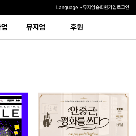
Language
뮤지엄숍
회원가입
로그인
사업
뮤지엄
후원