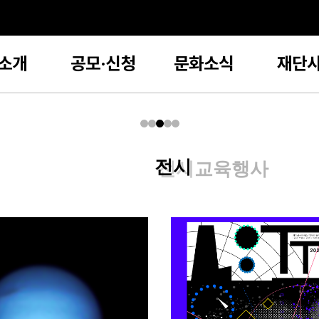
소개
공모·신청
문화소식
재단
전시
교육
행사