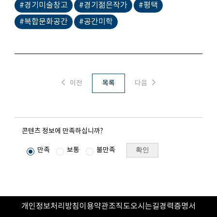
#경기미술창고
#경기젊은작가
#평택
#복합문화공간
#공간미학
이전
목록
다음
콘텐츠 정보에 만족하십니까?
확인
만족
보통
불만족
개인정보처리방침
이용약관
조직도
오시는길
경력증명서