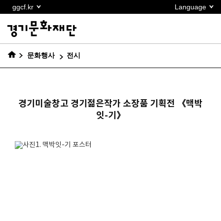
본문
ggcf.kr
Language
바로가기
문화행사
전시
경기미술창고 경기젊은작가 소장품 기획전 《맥박
잇-기》