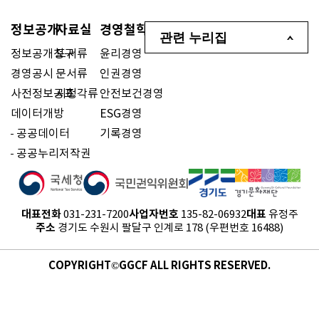
정보공개
자료실
경영철학
관련 누리집
정보공개청구
도서류
윤리경영
경영공시
문서류
인권경영
사전정보공표
시청각류
안전보건경영
데이터개방
ESG경영
공공데이터
기록경영
공공누리저작권
대표전화
사업자번호
대표
031-231-7200
135-82-06932
유정주
주소
경기도 수원시 팔달구 인계로 178 (우편번호 16488)
COPYRIGHT©GGCF ALL RIGHTS RESERVED.