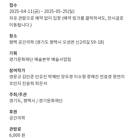
접수
2025-04-11(금) ~ 2025-05-25(일)
자유 관람으로 예약 없이 입장 (예약 링크를 클릭하셔도, 전시글로
이동됩니다.)
장소
평택 공간미학 (경기도 평택시 오성면 신2리길 59-18)
기획
경기문화재단 예술본부 예술사업팀
참여작가
경문규 김민준 민유진 박혜빈 양우경 이수형 장예진 전효경 정연지
조민지 진윤희 최은서
주최/주관
경기도, 평택시 / 경기문화재단
후원
공간미학
관람료
6,000 원