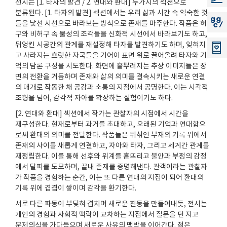
전시는 [1. 타자의 발견 / 2. 연대와 환대] 두가지의 섹션으로
분류된다. [1. 타자의 발견] 섹션에서는 우리 삶과 시간 속 익숙한 것
지지씨
들을 낯선 시선으로 바라보는 방식으로 존재를 마주한다. 작품은 허
구와 비허구 속 물성의 조각들을 신화적 시선에서 바라보기도 하고,
뒤엉킨 시공간의 관계를 재설정해 타자를 발견하기도 하며, 잊혀지
고 사라지는 흐릿한 자국들을 기어이 표면 위로 끌어올려 타자와 기
억의 담론 구성을 시도한다. 화면에 흩뿌려지는 추상 이미지들은 장
면의 전환을 거듭하며 존재와 삶의 의미를 결속시키는 새로운 연결
의 매개로 작동한 채 공감과 소통의 지점에서 공명한다. 이는 시각적
조형을 넘어, 감각적 자아를 확장하는 실험이기도 하다.
[2. 연대와 환대] 섹션에서 작가는 관찰자의 시점에서 시간을
재구성한다. 현재로부터 과거를 초대하고, 오래된 기억과 연대함으
로써 환대의 의미를 전달한다. 작품들은 뒤섞인 부재의 기록 위에서
존재의 사이를 새롭게 연결하고, 자아와 타자, 그리고 세계간 관계를
재정립한다. 이를 통해 선후와 위계를 흩뜨리고 불안과 부정의 감정
에서 탈피를 도모하며, 끝내 존재를 증명해낸다. 관객이라는 관찰자
가 작품을 경험하는 순간, 이는 또 다른 연대의 지점이 되어 환대의
기록 위에 겹겹이 쌓이며 감각을 환기한다.
서로 다른 파동이 부딪혀 겹치며 새로운 진동을 만들어내듯, 전시는
개인의 경험과 사회적 맥락이 교차하는 지점에서 질문을 던 지고
문제의식을 가다듬으며 새로운 사유의 맥박을 이어간다. 젊은